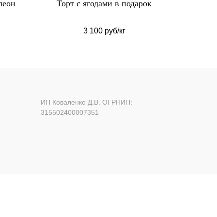
леон
Торт с ягодами в подарок
Торт
3 100 руб/кг
ИП Коваленко Д.В. ОГРНИП:
315502400007351