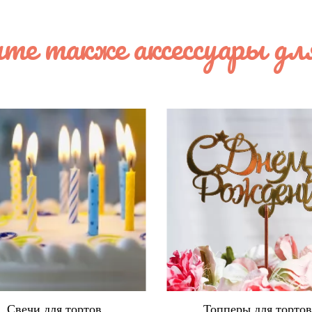
те также аксессуары дл
Свечи для тортов
Топперы для торто