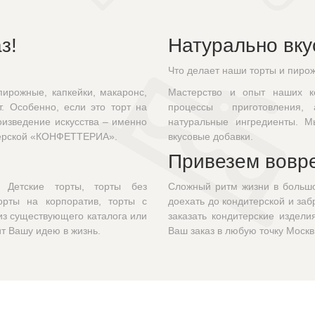
з!
Натурально вку
Что делает наши торты и пиро
ирожные, капкейки, макаронс,
Мастерство и опыт наших ко
т. Особенно, если это торт на
процессы приготовления, 
изведение искусства – именно
натуральные ингредиенты. М
итерской «КОНФЕТТЕРИА».
вкусовые добавки.
Привезем вовр
 Детские торты, торты без
Сложный ритм жизни в большо
орты на корпоратив, торты с
доехать до кондитерской и за
из существующего каталога или
заказать кондитерские издели
т Вашу идею в жизнь.
Ваш заказ в любую точку Москв