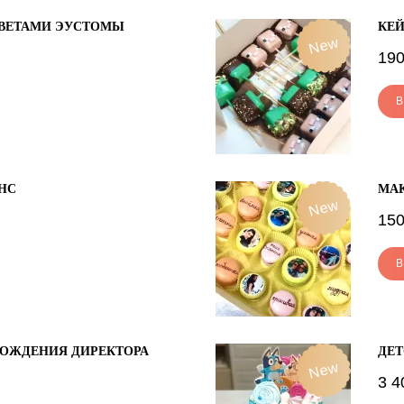
ЦВЕТАМИ ЭУСТОМЫ
КЕЙ
New
190
В
НС
МАК
New
150
В
РОЖДЕНИЯ ДИРЕКТОРА
ДЕТ
New
3 4