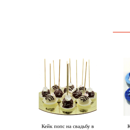
ые с
Кейк попс на свадьбу в
К