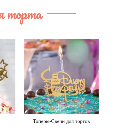
я торта
в
Топеры-Свечи для тортов
Ко