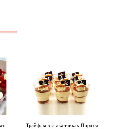
ат
Трайфлы в стаканчиках Пираты
Мак