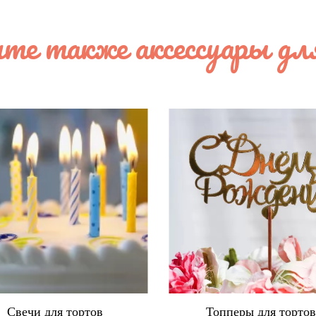
те также аксессуары дл
Свечи для тортов
Топперы для торто