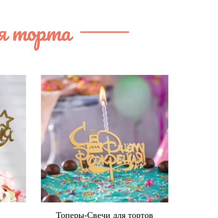
я торта
в
Топеры-Свечи для тортов
Ко