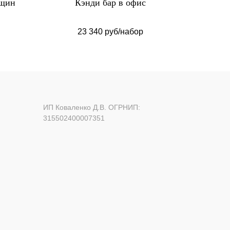
нщин
Кэнди бар в офис
Торт
23 340 руб/набор
ИП Коваленко Д.В. ОГРНИП:
315502400007351