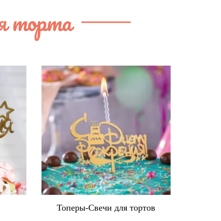
я торта
в
Топеры-Свечи для тортов
Ко