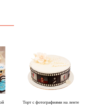
ой
Торт с фотографиями на ленте
Проф