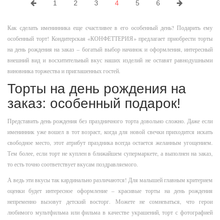
1
2
3
4
5
6
Как сделать именинника еще счастливее в его особенный день? Подарить ему
особенный торт! Кондитерская «КОНФЕТТЕРИЯ» предлагает приобрести торты
на день рождения на заказ – богатый выбор начинок и оформления, интересный
внешний вид и восхитительный вкус наших изделий не оставят равнодушными
виновника торжества и приглашенных гостей.
Торты на день рождения на
заказ: особенный подарок!
Представить день рождения без праздничного торта довольно сложно. Даже если
именинник уже вошел в тот возраст, когда для новой свечки приходится искать
свободное место, этот атрибут праздника всегда остается желанным угощением.
Тем более, если торт не куплен в ближайшем супермаркете, а выполнен на заказ,
то есть точно соответствует вкусам поздравляемого.
А ведь эти вкусы так кардинально различаются! Для малышей главным критерием
оценки будет интересное оформление – красивые торты на день рождения
непременно вызовут детский восторг. Можете не сомневаться, что герои
любимого мультфильма или фильма в качестве украшений, торт с фотографией