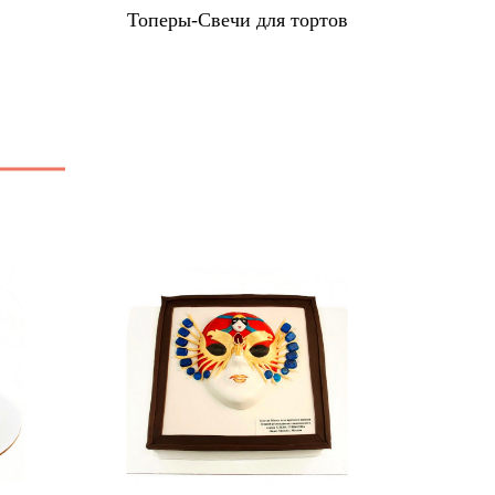
в
Топеры-Свечи для тортов
Ко