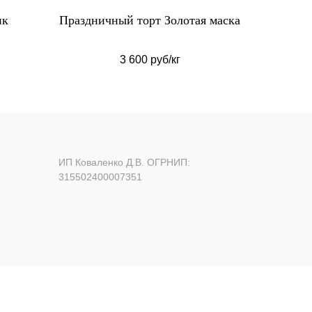
ик
Праздничный торт Золотая маска
Ма
3 600 руб/кг
ИП Коваленко Д.В. ОГРНИП:
315502400007351