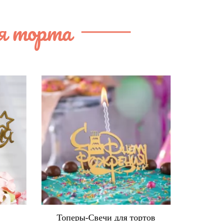
я торта
в
Топеры-Свечи для тортов
Ко