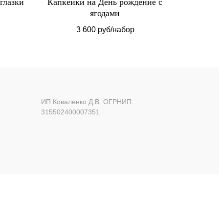
глазки
Капкейки на День рождение с
Трай
ягодами
3 600 руб/набор
ИП Коваленко Д.В. ОГРНИП:
315502400007351