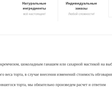
Натуральные
Индивидуальные
ингредиенты
заказы
всё настоящее!
Любой сложности!
а кремчизом, шоколадным ганашем или сахарной мастикой на выб
о веса торта, в случае внесения изменений стоимость обговари
вшегося торта, мы обязательно произведем расчет и ответим