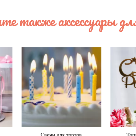
те также аксессуары дл
Свечи для тортов
Топперы для торто