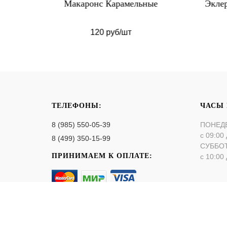
ьные
Эклеры с заварным кремом
К
120 руб/шт
ТЕЛЕФОНЫ:
ЧАСЫ
8 (985) 550-05-39
ПОНЕД
с 09:00 
8 (499) 350-15-99
СУББО
ПРИНИМАЕМ К ОПЛАТЕ:
с 10:00 