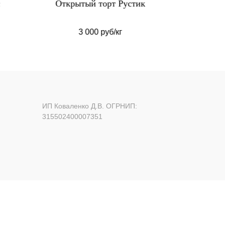
ик
Торт в шоколадной глазури
Кап
3 200 руб/кг
ИП Коваленко Д.В. ОГРНИП:
315502400007351