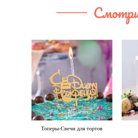
Смотри
ортов
Коробки для тортов