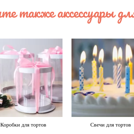
те также аксессуары дл
Свечи для тортов
Топперы для торто