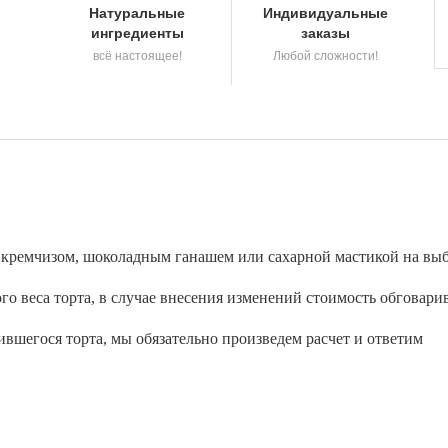
Натуральные
Индивидуальные
ингредиенты
заказы
всё настоящее!
Любой сложности!
а кремчизом, шоколадным ганашем или сахарной мастикой на выб
о веса торта, в случае внесения изменений стоимость обговари
вшегося торта, мы обязательно произведем расчет и ответим