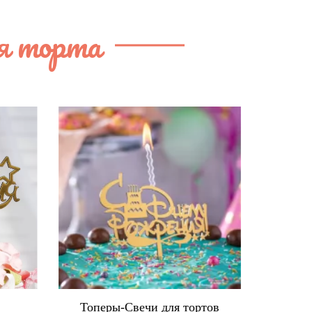
я торта
в
Топеры-Свечи для тортов
Ко