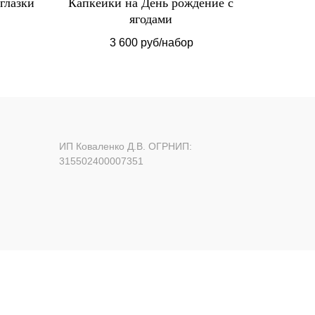
глазки
Капкейки на День рождение с
Трай
ягодами
3 600 руб/набор
ИП Коваленко Д.В. ОГРНИП:
315502400007351