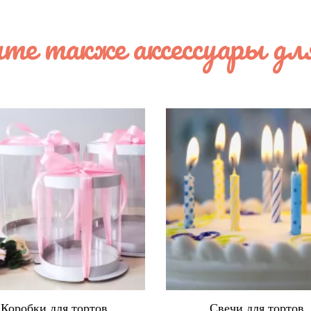
те также аксессуары дл
Свечи для тортов
Топперы для торто