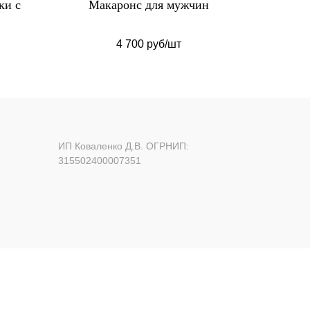
ин
Макаронс на 23 февраля
Макаро
1 730 руб/набор
ИП Коваленко Д.В. ОГРНИП:
315502400007351