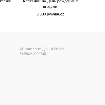
глазки
Капкейки на День рождение с
Трай
ягодами
3 600 руб/набор
ИП Коваленко Д.В. ОГРНИП:
315502400007351