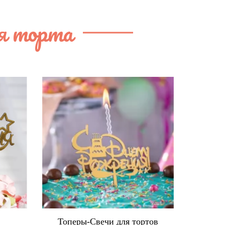
я торта
в
Топеры-Свечи для тортов
Ко