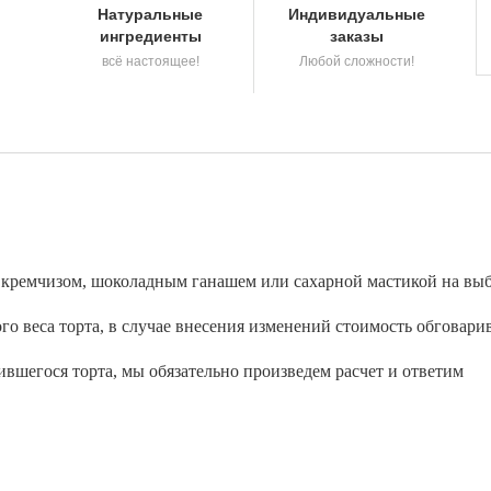
Натуральные
Индивидуальные
ингредиенты
заказы
всё настоящее!
Любой сложности!
а кремчизом, шоколадным ганашем или сахарной мастикой на выб
о веса торта, в случае внесения изменений стоимость обговари
вшегося торта, мы обязательно произведем расчет и ответим