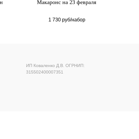
ин
Макаронс на 23 февраля
Макаро
1 730 руб/набор
ИП Коваленко Д.В. ОГРНИП:
315502400007351