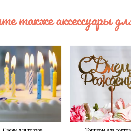
те также аксессуары дл
Свечи для тортов
Топперы для торто