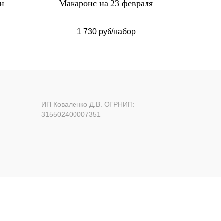
ин
Макаронс на 23 февраля
Макаро
1 730 руб/набор
ИП Коваленко Д.В. ОГРНИП:
315502400007351