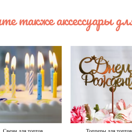
те также аксессуары дл
Свечи для тортов
Топперы для торто