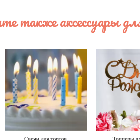
те также аксессуары дл
Свечи для тортов
Топперы для торто