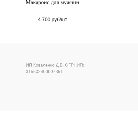
ин
Макаронс на 23 февраля
Макаро
1 730 руб/набор
ИП Коваленко Д.В. ОГРНИП:
315502400007351