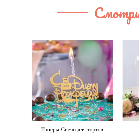
Смотри
ортов
Коробки для тортов