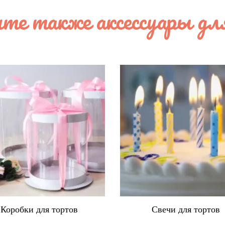
те также аксессуары дл
Свечи для тортов
Топперы для торто