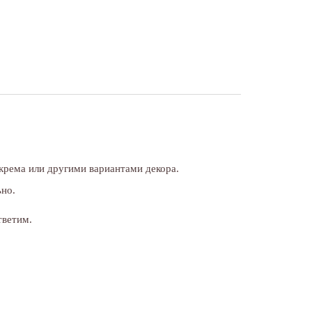
 крема или другими вариантами декора.
ьно.
тветим.