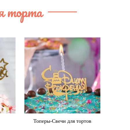
я торта
в
Топеры-Свечи для тортов
Ко