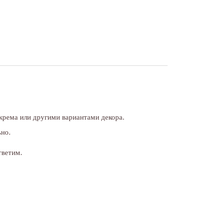
 крема или другими вариантами декора.
ьно.
тветим.